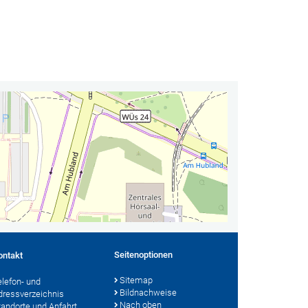
Seitenoptionen
ontakt
Sitemap
elefon- und
Bildnachweise
dressverzeichnis
Nach oben
tandorte und Anfahrt