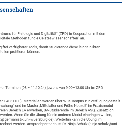
ssenschaften
ntrums für Philologie und Digitalität” (ZPD) in Kooperation mit dem
Digitale Methoden für die Geisteswissenschaften” an.
rei verfügbarer Tools, damit Studierende diese leicht in ihren
eilen profitieren können.
 vier Terminen (08.– 11.10.24) jeweils von 9:00–13:00 Uhr im ZPD-
: 04061130). Materialien werden über WueCampus zur Verfügung gestellt.
schung” und im Master ‚Mittelalter und Frühe Neuzeit‘ im Praxismodul
eien Bereich LA erwerben, BA-Studierende im Bereich ASQ. Zusätzlich
werden. Wenn Sie die Übung für ein anderes Modul einbringen wollen,
k@germanistik.uni-wuerzburg.de). Weiterhin kann die Übung im
echnet werden. Ansprechpartnerin ist Dr. Ninja Schulz (ninja.schulz@uni-