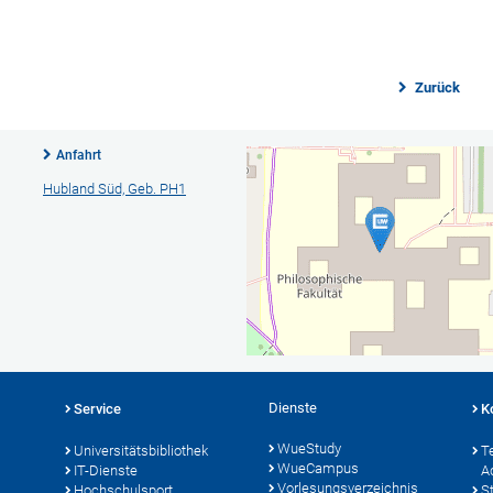
Zurück
Anfahrt
Hubland Süd, Geb. PH1
Dienste
Service
K
WueStudy
Universitätsbibliothek
T
WueCampus
IT-Dienste
A
Vorlesungsverzeichnis
Hochschulsport
S