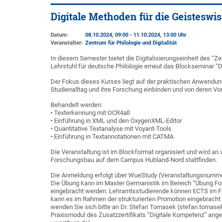
Digitale Methoden für die Geisteswi
Datum:
08.10.2024, 09:00 - 11.10.2024, 13:00 Uhr
Veranstalter:
Zentrum für Philologie und Digitalität
In diesem Semester bietet die Digitalisierungseinheit des “Ze
Lehrstuhl für deutsche Philologie erneut das Blockseminar “
Der Fokus dieses Kurses liegt auf der praktischen Anwendung f
Studienalltag und ihre Forschung einbinden und von deren Vort
Behandelt werden:
• Texterkennung mit OCR4all
• Einführung in XML und den OxygenXML-Editor
• Quantitative Textanalyse mit Voyant-Tools
• Einführung in Textannotationen mit CATMA
Die Veranstaltung ist im Blockformat organisiert und wird an
Forschungsbau auf dem Campus Hubland-Nord stattfinden.
Die Anmeldung erfolgt über WueStudy (Veranstaltungsnummer
Die Übung kann im Master Germanistik im Bereich “Übung For
eingebracht werden. Lehramtsstudierende können ECTS im Fr
kann es im Rahmen der strukturierten Promotion eingebracht 
wenden Sie sich bitte an Dr. Stefan Tomasek (stefan.tomase
Praxismodul des Zusatzzertifikats “Digitale Kompetenz” anger