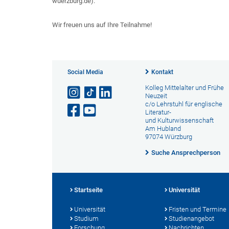
wuerzburg.de).
Wir freuen uns auf Ihre Teilnahme!
Social Media
Kontakt
Kolleg Mittelalter und Frühe
Neuzeit
c/o Lehrstuhl für englische
Literatur-
und Kulturwissenschaft
Am Hubland
97074 Würzburg
Suche Ansprechperson
Startseite
Universität
Universität
Fristen und Termine
Studium
Studienangebot
Forschung
Nachrichten