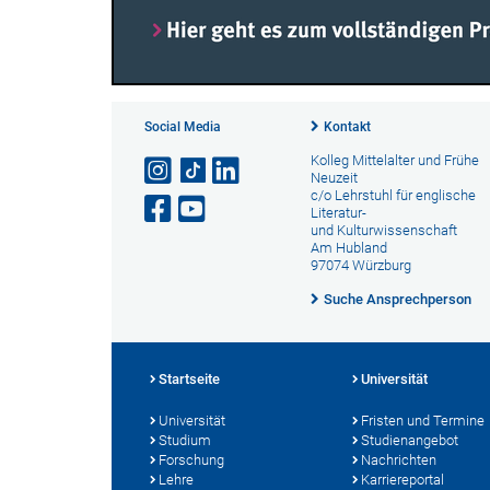
Social Media
Kontakt
Kolleg Mittelalter und Frühe
Neuzeit
c/o Lehrstuhl für englische
Literatur-
und Kulturwissenschaft
Am Hubland
97074 Würzburg
Suche Ansprechperson
Startseite
Universität
Universität
Fristen und Termine
Studium
Studienangebot
Forschung
Nachrichten
Lehre
Karriereportal