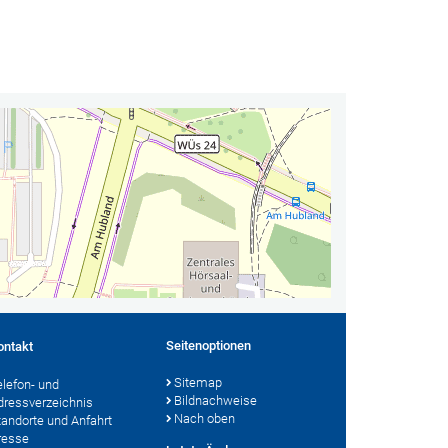
Seitenoptionen
ontakt
Sitemap
elefon- und
Bildnachweise
dressverzeichnis
Nach oben
tandorte und Anfahrt
resse