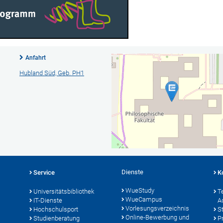
Anfahrt
Hubland Süd, Geb. PH1
Dienste
Service
K
WueStudy
Universitätsbibliothek
T
WueCampus
IT-Dienste
A
Vorlesungsverzeichnis
Hochschulsport
S
Online-Bewerbung und
Studienberatung
P