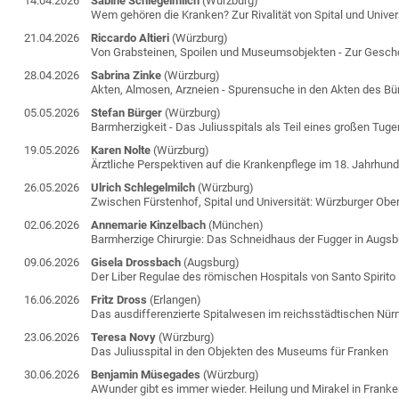
14.04.2026
Sabine Schlegelmilch
(Würzburg)
Wem gehören die Kranken? Zur Rivalität von Spital und Univer
21.04.2026
Riccardo Altieri
(Würzburg)
Von Grabsteinen, Spoilen und Museumsobjekten - Zur Geschci
28.04.2026
Sabrina Zinke
(Würzburg)
Akten, Almosen, Arzneien - Spurensuche in den Akten des Bür
05.05.2026
Stefan Bürger
(Würzburg)
Barmherzigkeit - Das Juliusspitals als Teil eines großen T
19.05.2026
Karen Nolte
(Würzburg)
Ärztliche Perspektiven auf die Krankenpflege im 18. Jahrhund
26.05.2026
Ulrich Schlegelmilch
(Würzburg)
Zwischen Fürstenhof, Spital und Universität: Würzburger Ob
02.06.2026
Annemarie Kinzelbach
(München)
Barmherzige Chirurgie: Das Schneidhaus der Fugger in Augsb
09.06.2026
Gisela Drossbach
(Augsburg)
Der Liber Regulae des römischen Hospitals von Santo Spirito
16.06.2026
Fritz Dross
(Erlangen)
Das ausdifferenzierte Spitalwesen im reichsstädtischen Nür
23.06.2026
Teresa Novy
(Würzburg)
Das Juliusspital in den Objekten des Museums für Franken
30.06.2026
Benjamin Müsegades
(Würzburg)
AWunder gibt es immer wieder. Heilung und Mirakel in Frank