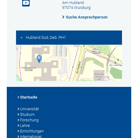
Am Hubland
97074 Würzburg
Suche Ansprechperson
Hubland Süd, Geb. PH1
Startseite
Universität
Studium
Forschung
Lehre
Einrichtungen
International