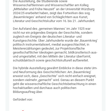
Die Ausstellung, die Studierende sowie
Wissenschaftlerinnen und Wissenschaftler am Kolleg
„Mittelalter und Frühe Neuzeit“ an der Universität Würzburg
2024/25 erarbeitet haben, zeigt das Fortwirken des sog.
‚Bauernkrieges‘ anhand von Schlaglichtern aus Kunst,
Literatur und Geschichtskultur vom 16. bis 21. Jahrhundert.
Der Aufstand des ‚gemeinen Mannes‘ im Jahr 1525 war
nicht nur ein prägendes Ereignis der Geschichte, sondern
zugleich ein Ereignis der deutschen Literatur- und
Kunstgeschichte. Über Jahrhunderte wurde der ‚Bauernkrieg‘
politisch instrumentalisiert, medial ausgeschlachtet, in
Meistererzählungen gedeutet, zur Projektionsfläche
gesellschaftlicher Ideologien gemacht, bildkünstlerisch aus-
und umgestaltet, mit den Mitteln der Literatur überformt,
schuldidaktisch sowie geschichtskulturell aufbereitet.
Die hybride Ausstellung gewährt Einblicke in diese stete Um-
und Neuformung des Geschichtlichen: Am ‚Bauernkrieg‘
erweist sich, dass „Geschichte“ sich nicht einfach ereignet,
sondern vielmehr „gemacht“ wird. Genau an diesem Punkt
geht die wissenschaftliche Geschichtsbetrachtung in einen
hochaktuellen und durchaus auch politischen
Bildungsauftrag über.
Gefördert von: