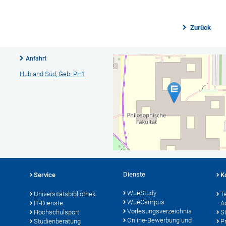
Zurück
Anfahrt
Hubland Süd, Geb. PH1
Dienste
Service
K
WueStudy
Universitätsbibliothek
T
WueCampus
IT-Dienste
A
Vorlesungsverzeichnis
Hochschulsport
S
Online-Bewerbung und
Studienberatung
P