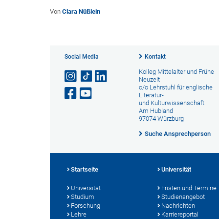
Von
Clara Nüßlein
Social Media
Kontakt
Kolleg Mittelalter und Frühe
Neuzeit
c/o Lehrstuhl für englische
Literatur-
und Kulturwissenschaft
Am Hubland
97074 Würzburg
Suche Ansprechperson
Startseite
Universität
Universität
Fristen und Termine
Studium
Studienangebot
Forschung
Nachrichten
Lehre
Karriereportal