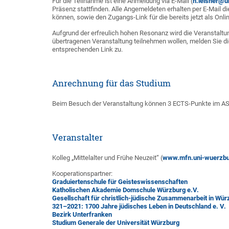
Für die Teilnahme ist eine Anmeldung via E-Mail (
h.leisner@u
Präsenz stattfinden. Alle Angemeldeten erhalten per E-Mail die
können, sowie den Zugangs-Link für die bereits jetzt als Onl
Aufgrund der erfreulich hohen Resonanz wird die Veranstaltun
übertragenen Veranstaltung teilnehmen wollen, melden Sie die
entsprechenden Link zu.
Anrechnung für das Studium
Beim Besuch der Veranstaltung können 3 ECTS-Punkte im AS
Veranstalter
Kolleg „Mittelalter und Frühe Neuzeit“ (
www.mfn.uni-wuerzbu
Kooperationspartner:
Graduiertenschule für Geisteswissenschaften
Katholischen Akademie Domschule Würzburg e.V.
Gesellschaft für christlich-jüdische Zusammenarbeit in Wür
321–2021: 1700 Jahre jüdisches Leben in Deutschland e. V.
Bezirk Unterfranken
Studium Generale der Universität Würzburg