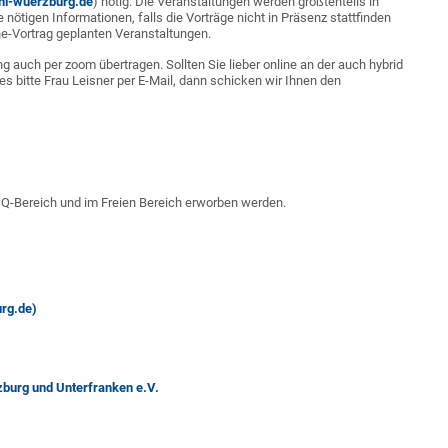
ni-wuerzburg.de
) nötig. Die Veranstaltungen werden größtenteils in
 nötigen Informationen, falls die Vorträge nicht in Präsenz stattfinden
ine-Vortrag geplanten Veranstaltungen.
g auch per zoom übertragen. Sollten Sie lieber online an der auch hybrid
s bitte Frau Leisner per E-Mail, dann schicken wir Ihnen den
Q-Bereich und im Freien Bereich erworben werden.
rg.de)
zburg und Unterfranken e.V.